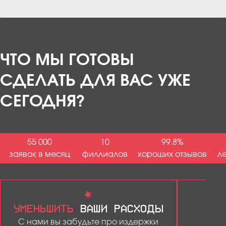
ЧТО МЫ ГОТОВЫ
СДЕЛАТЬ ДЛЯ ВАС УЖЕ
СЕГОДНЯ?
55 000
10
99.8%
заявок в месяц
филлиалов
хороших отзывов
л
УМЕНЬШИТЬ
ВАШИ РАСХОДЫ
Д
С нами вы забудьте про издержки