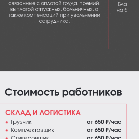
связанные с оплатой труда, премий,
Благода
выплатой отпускных, больничных, а
на бухга
также компенсаций при увольнении
сотрудника.
Стоимость работников
СКЛАД И ЛОГИСТИКА
Грузчик
от 650 ₽/час
Комплектовщик
от 650 ₽/час
Стикеровщик
от 650 ₽/час